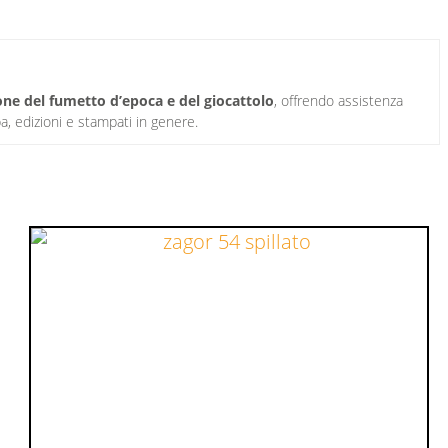
one del fumetto d’epoca e del giocattolo
, offrendo assistenza
a, edizioni e stampati in genere.