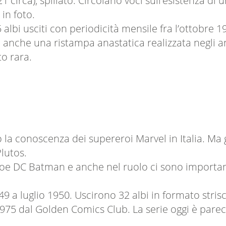
1 circa), spillato. Circolano voci sull’esistenza di
in foto.
 albi usciti con periodicità mensile fra l’ottobre
 anche una ristampa anastatica realizzata negli ann
to rara.
o la conoscenza dei supereroi Marvel in Italia. Ma 
lutos.
oe DC Batman e anche nel ruolo ci sono importanti
 luglio 1950. Uscirono 32 albi in formato striscia 
1975 dal Golden Comics Club. La serie oggi è par