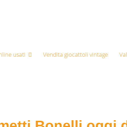
line usati
Vendita giocattoli vintage
Va
etti Bonelli oggi 