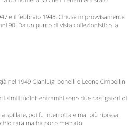
 un albo numero 33 che in effetti era stato
 1947 e il febbraio 1948. Chiuse improvvisamente
i 90. Da un punto di vista collezionistico la
già nel 1949 Gianluigi bonelli e Leone Cimpellin
 similitudini: entrambi sono due castigatori di
spillate, poi fu interrotta e mai più ripresa.
ecchio rara ma ha poco mercato.