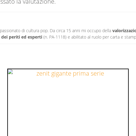
ssato la valutazione.
appassionato di cultura pop. Da circa 15 anni mi occupo della
valorizzazi
 dei periti ed esperti
(n. PA-1118) e abilitato al ruolo per carta e stamp