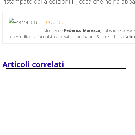
ristampato dalla edizioni IF, cosa che ne ha abba
Federico
Mi chiamo
Federico Maresco
, collezionista e 
alla vendita e all’acquisto a privati o fondazioni. Sono iscritto all’
albo
Articoli correlati