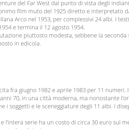
enture del Far West dal punto di vista degli indian
onimo film muto del 1925 diretto e interpretato d
lana Arco nel 1953, per complessivi 24 albi. I testi
954 e termina il 12 agosto 1954.
alutazione piuttosto modesta, sebbene la seconda 
osto in edicola.
cita fra giugno 1982 e aprile 1983 per 11 numeri. I
anni 70, in una città moderna, ma nonostante l’orig
he i soggetti e le sceneggiature degli 11 albi. I dis
e l’intera serie ha un costo di circa 30 euro sul m