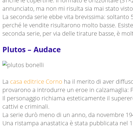
anche le copertine. Il formato è orizzontale (31×2
annunciato, ma non mi risulta sia mai stato visto 
La seconda serie ebbe vita brevissima: soltanto 5
perché le vendite risultarono molto basse. Esiste
seconda serie, per via delle tirature basse, è mol
Plutos – Audace
La
casa editrice Corno
ha il merito di aver diffus
provarono a introdurre un eroe in calzamaglia: P
Il personaggio richiama esteticamente il superer
cattivi e criminali.
La serie durò meno di un anno, da novembre 1949 a
Una ristampa anastatica è stata pubblicata nel 