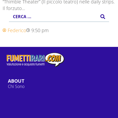
“Thimble Theater” (Il piccolo teatro) nelle daily strips.
Il forzuto...
Federico
9:50 pm
ABOUT
Chi Sono