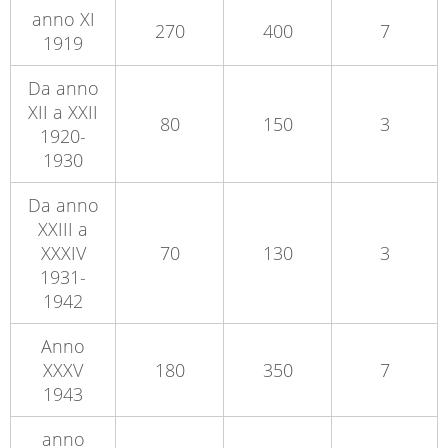
anno XI
270
400
7
1919
Da anno
XII a XXII
80
150
3
1920-
1930
Da anno
XXIII a
XXXIV
70
130
3
1931-
1942
Anno
XXXV
180
350
7
1943
anno