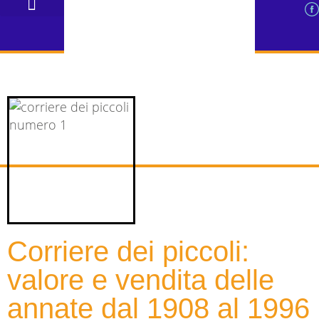
PERIZIE FUMETTI D’EPOCA
VENDITA FUMETTI ONLINE USATI
VENDITA GIOCATTOLI VINTAGE
VALUTAZIONI E GUIDE
Corriere dei piccoli:
valore e vendita delle
annate dal 1908 al 1996