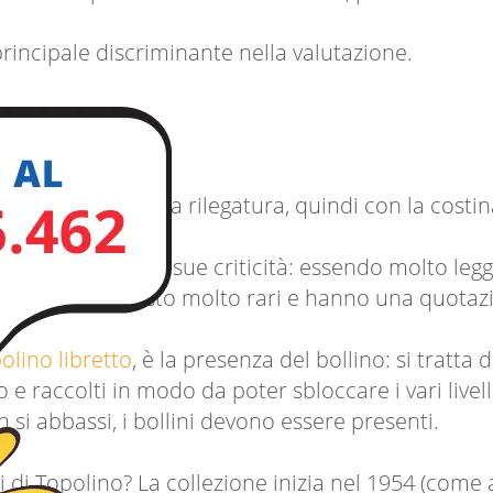
 principale discriminante nella valutazione.
sentino rifilati da rilegatura, quindi con la costin
.
 sovente tutte le sue criticità: essendo molto legg
a sono per questo molto rari e hanno una quotaz
olino libretto
, è la presenza del bollino: si tratta 
o e raccolti in modo da poter sbloccare i vari livel
n si abbassi, i bollini devono essere presenti.
i di Topolino? La collezione inizia nel 1954 (come 