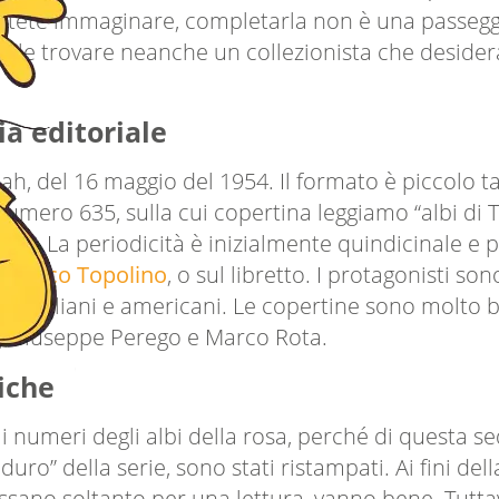
potete immaginare, completarla non è una passegg
 facile trovare neanche un collezionista che desi
ia editoriale
jah, del 16 maggio del 1954. Il formato è piccolo t
umero 635, sulla cui copertina leggiamo “albi di 
982. La periodicità è inizialmente quindicinale e p
anacco Topolino
, o sul libretto. I protagonisti s
sono italiani e americani. Le copertine sono molto b
ni, Giuseppe Perego e Marco Rota.
iche
mi numeri degli albi della rosa, perché di questa 
uro” della serie, sono stati ristampati. Ai fini de
ressano soltanto per una lettura, vanno bene. Tutta