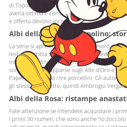
di Topolino). Si tratta di 1430 numeri. Come 
averla ottima e con i bollini. Dato che non è
e offerta devono incontrarsi.
Albi della Rosa e di Topolino: stor
La serie si apre con Topolino e il tesoro del ra
testata cambia nome e compare in edicola il n
ininterrotta fino al numero 1430 del 4 aprile 1
sono quelle già apparse sugli Albi d’Oro e
Alm
Paperino, Pippo o i tre porcellini. Gli autori 
gli stessi del libretto, quindi Ambrogio Verga
Albi della Rosa: ristampe anastat
Fate attenzione se intendete acquistare i pri
I primi 30 numeri, che sono anche “lo zoccolo d
agli originali, quindi esteriormente se vi inte