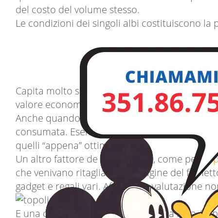
del costo del volume stesso.
Le condizioni dei singoli albi costituiscono la
Capita molto spesso che questi volumetti si pre
valore economico diventa praticamente nullo
Anche quando non sono rifilati, la carta palesa
consumata. Esemplari in condizioni da edicol
quelli “appena” ottimi.
Un altro fattore de considerare, come per
Top
che venivano ritagliati dalle pagine del fumett
gadget e regali vari. Affinché la valutazione no
E una collezione completa albi della rosa / alb