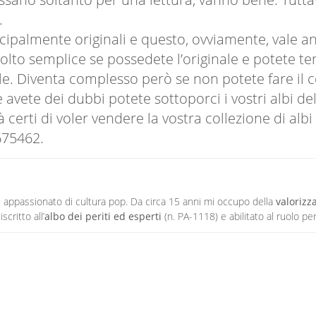
.
cipalmente originali e questo, ovviamente, vale anc
lto semplice se possedete l’originale e potete te
ale. Diventa complesso però se non potete fare il c
 avete dei dubbi potete sottoporci i vostri albi de
 certi di voler vendere la vostra collezione di albi 
675462.
 e appassionato di cultura pop. Da circa 15 anni mi occupo della
valorizz
scritto all’
albo dei periti ed esperti
(n. PA-1118) e abilitato al ruolo pe