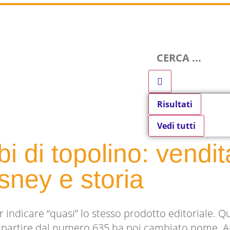
Risultati
Vedi tutti
lbi di topolino: vendi
sney e storia
r indicare “quasi” lo stesso prodotto editoriale. Qu
 a partire dal numero 635 ha poi cambiato nome. Ap