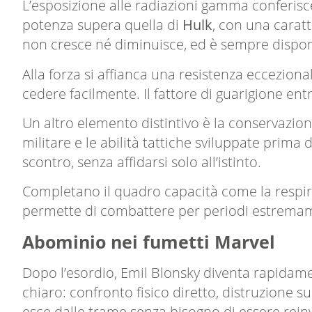
L’esposizione alle radiazioni gamma conferisce 
potenza supera quella di
Hulk
, con una caratt
non cresce né diminuisce, ed è sempre disponi
Alla forza si affianca una resistenza ecceziona
cedere facilmente. Il fattore di guarigione entra
Un altro elemento distintivo è la conservazion
militare e le abilità tattiche sviluppate prima
scontro, senza affidarsi solo all’istinto.
Completano il quadro capacità come la respira
permette di combattere per periodi estremament
Abominio nei fumetti Marvel
Dopo l’esordio, Emil Blonsky diventa rapidame
chiaro: confronto fisico diretto, distruzione s
esce dalle trame senza bisogno di essere rei