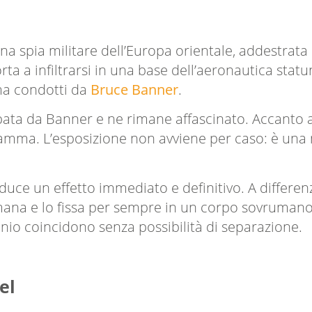
na spia militare dell’Europa orientale, addestrata
 porta a infiltrarsi in una base dell’aeronautica st
ma condotti da
Bruce Banner
.
pata da Banner e ne rimane affascinato. Accanto al
amma. L’esposizione non avviene per caso: è una m
uce un effetto immediato e definitivo. A differe
umana e lo fissa per sempre in un corpo sovruman
io coincidono senza possibilità di separazione.
el