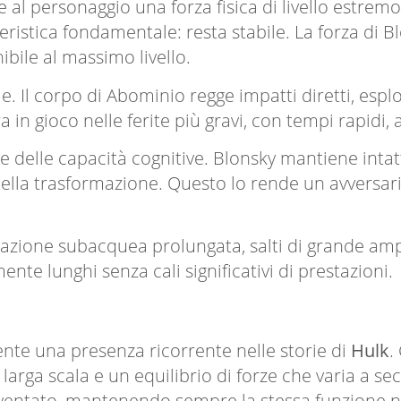
al personaggio una forza fisica di livello estremo.
eristica fondamentale: resta stabile. La forza di B
bile al massimo livello.
le. Il corpo di Abominio regge impatti diretti, es
 in gioco nelle ferite più gravi, con tempi rapidi, a
e delle capacità cognitive. Blonsky mantiene intat
 della trasformazione. Questo lo rende un avversari
zione subacquea prolungata, salti di grande ampie
e lunghi senza cali significativi di prestazioni.
nte una presenza ricorrente nelle storie di
Hulk
.
u larga scala e un equilibrio di forze che varia a 
nventato, mantenendo sempre la stessa funzione n