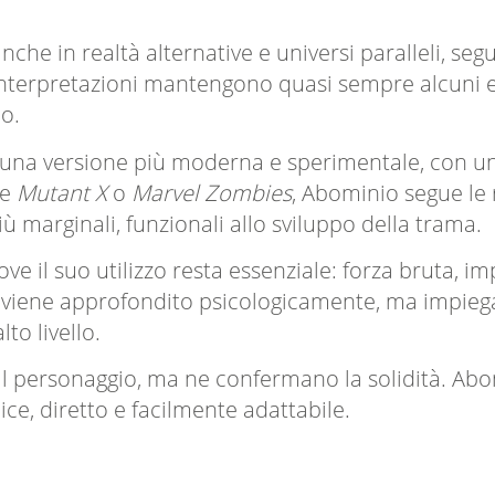
che in realtà alternative e universi paralleli, se
einterpretazioni mantengono quasi sempre alcuni el
o.
e una versione più moderna e sperimentale, con u
me
Mutant X
o
Marvel Zombies
, Abominio segue le 
ù marginali, funzionali allo sviluppo della trama.
ve il suo utilizzo resta essenziale: forza bruta, i
 non viene approfondito psicologicamente, ma impie
to livello.
 il personaggio, ma ne confermano la solidità. Abo
ce, diretto e facilmente adattabile.