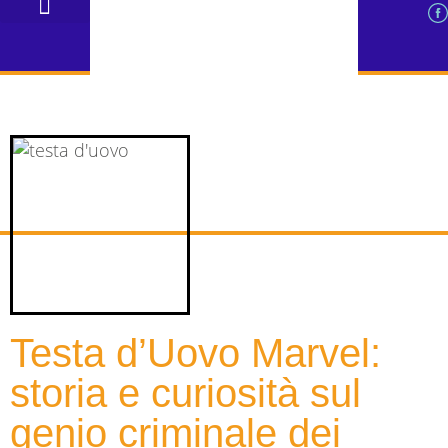
PERIZIE FUMETTI D’EPOCA
VENDITA FUMETTI ONLINE USATI
VENDITA GIOCATTOLI VINTAGE
VALUTAZIONI E GUIDE
Testa d’Uovo Marvel:
storia e curiosità sul
genio criminale dei