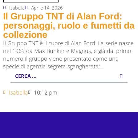
Isabella
Aprile 14, 2026
Il Gruppo TNT di Alan Ford:
personaggi, ruolo e fumetti da
collezione
Il Gruppo TNT è il cuore di Alan Ford. La serie nasce
nel 1969 da Max Bunker e Magnus, e già dal primo
numero il gruppo viene presentato come una
specie di agenzia segreta sgangherata:...
Isabella
10:12 pm