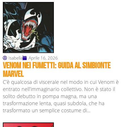
Isabella
Aprile 16, 2026
Venom nei fumetti: guida al simbionte
Marvel
C’è qualcosa di viscerale nel modo in cui Venom è
entrato nell’immaginario collettivo. Non è stato il
solito debutto in pompa magna, ma una
trasformazione lenta, quasi subdola, che ha
trasformato un semplice costume di...