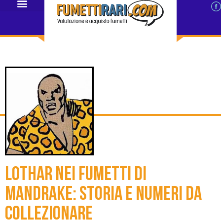
Lothar nei fumetti di
Mandrake: storia e numeri da
collezionare