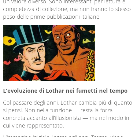
un valore diverso. Sono interessanti per lettura e
completezza di collezione, ma non hanno lo stesso
peso delle prime pubblicazioni italiane.
L’evoluzione di Lothar nei fumetti nel tempo
Col passare degli anni, Lothar cambia più di quanto
si pensi. Non nella funzione — resta la forza
concreta accanto all’illusionista — ma nel modo in
cui viene rappresentato.