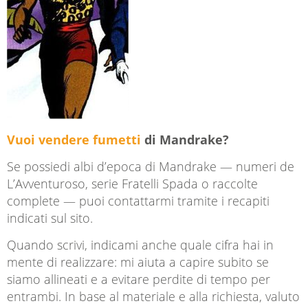
Vuoi vendere fumetti
di Mandrake?
Se possiedi albi d’epoca di Mandrake — numeri de
L’Avventuroso, serie Fratelli Spada o raccolte
complete — puoi contattarmi tramite i recapiti
indicati sul sito.
Quando scrivi, indicami anche quale cifra hai in
mente di realizzare: mi aiuta a capire subito se
siamo allineati e a evitare perdite di tempo per
entrambi. In base al materiale e alla richiesta, valuto