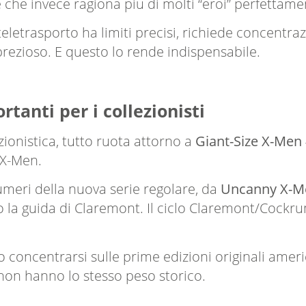
he invece ragiona più di molti “eroi” perfettam
teletrasporto ha limiti precisi, richiede concentra
rezioso. E questo lo rende indispensabile.
tanti per i collezionisti
zionistica, tutto ruota attorno a
Giant-Size X-Men 
 X-Men.
umeri della nuova serie regolare, da
Uncanny X-Me
to la guida di Claremont. Il ciclo Claremont/Cock
o concentrarsi sulle prime edizioni originali am
non hanno lo stesso peso storico.