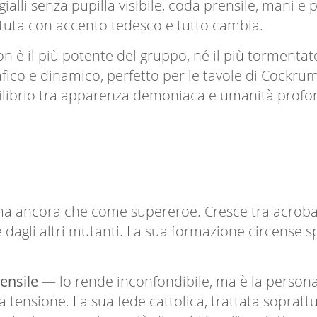
chi gialli senza pupilla visibile, coda prensile, mani
ttuta con accento tedesco e tutto cambia.
è il più potente del gruppo, né il più tormentato.
co e dinamico, perfetto per le tavole di Cockrum
quilibrio tra apparenza demoniaca e umanità profo
 ancora che come supereroe. Cresce tra acrobati e
ue dagli altri mutanti. La sua formazione circense 
rensile
— lo rende inconfondibile, ma è la personali
a tensione. La sua fede cattolica, trattata sopratt