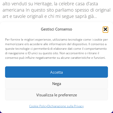
alto venduti su Heritage, la celebre casa d’asta
americana In questo sito parliamo spesso di original
art e tavole originali e chi mi segue saprà già...
Gestisci Consenso
Per fornire le migliori esperienze, utilizziamo tecnologie come i cookie per
Federico
7:24 pm
memorizzare e/o accedere alle informazioni del dispositivo. Il consenso a
queste tecnologie ci permetterà di elaborare dati come il comportamento
di navigazione o ID unici su questo sito. Non acconsentire o ritirare il
consenso può influire negativamente su alcune caratteristiche e funzioni.
Accetta
Nega
ABOUT
Visualizza le preferenze
Chi Sono
Cookie Policy
Dichiarazione sulla Privacy