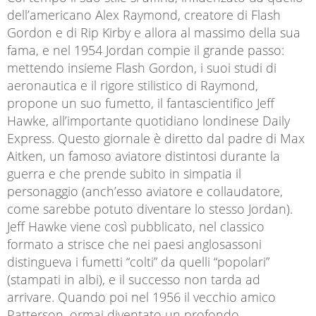
dell’americano Alex Raymond, creatore di Flash
Gordon e di Rip Kirby e allora al massimo della sua
fama, e nel 1954 Jordan compie il grande passo:
mettendo insieme Flash Gordon, i suoi studi di
aeronautica e il rigore stilistico di Raymond,
propone un suo fumetto, il fantascientifico Jeff
Hawke, all’importante quotidiano londinese Daily
Express. Questo giornale è diretto dal padre di Max
Aitken, un famoso aviatore distintosi durante la
guerra e che prende subito in simpatia il
personaggio (anch’esso aviatore e collaudatore,
come sarebbe potuto diventare lo stesso Jordan).
Jeff Hawke viene così pubblicato, nel classico
formato a strisce che nei paesi anglosassoni
distingueva i fumetti “colti” da quelli “popolari”
(stampati in albi), e il successo non tarda ad
arrivare. Quando poi nel 1956 il vecchio amico
Patterson, ormai diventato un profondo