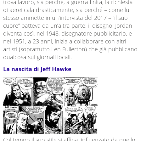
trova lavoro, sia perché, a guerra finita, la richiesta
di aerei cala drasticamente, sia perché – come lui
stesso ammette in un’intervista del 2017 – “il suo
cuore” batteva da un’altra parte: il disegno. Jordan
diventa così, nel 1948, disegnatore pubblicitario, e
nel 1951, a 23 anni, inizia a collaborare con altri
artisti (soprattutto Len Fullerton) che già pubblicano
qualcosa sui giornali locali.
La nascita di Jeff Hawke
Col tempo il suo stile si affina, influenzato da quello