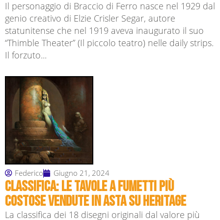
Il personaggio di Braccio di Ferro nasce nel 1929 dal
genio creativo di Elzie Crisler Segar, autore
statunitense che nel 1919 aveva inaugurato il suo
“Thimble Theater” (Il piccolo teatro) nelle daily strips.
Il forzuto...
Federico
Giugno 21, 2024
Classifica: Le tavole a fumetti più
costose vendute in asta su Heritage
La classifica dei 18 disegni originali dal valore più