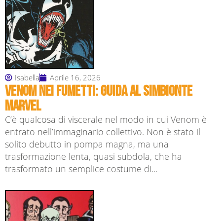
Isabella
Aprile 16, 2026
Venom nei fumetti: guida al simbionte
Marvel
C’è qualcosa di viscerale nel modo in cui Venom è
entrato nell’immaginario collettivo. Non è stato il
solito debutto in pompa magna, ma una
trasformazione lenta, quasi subdola, che ha
trasformato un semplice costume di...