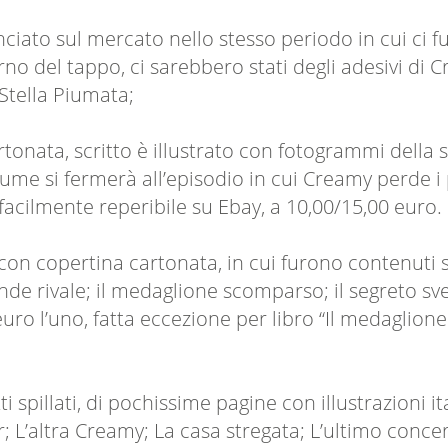
ciato sul mercato nello stesso periodo in cui ci fu
erno del tappo, ci sarebbero stati degli adesivi di C
Stella Piumata;
tonata, scritto è illustrato con fotogrammi della 
 si fermerà all’episodio in cui Creamy perde i pote
facilmente reperibile su Ebay, a 10,00/15,00 euro.
 con copertina cartonata, in cui furono contenuti so
ande rivale; il medaglione scomparso; il segreto svel
uro l’uno, fatta eccezione per libro “Il medaglio
i spillati, di pochissime pagine con illustrazioni ita
L’altra Creamy; La casa stregata; L’ultimo concert