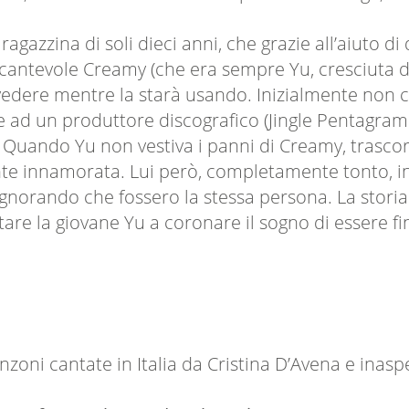
azzina di soli dieci anni, che grazie all’aiuto di d
ncantevole Creamy (che era sempre Yu, cresciuta d
 vedere mentre la starà usando. Inizialmente non
 ad un produttore discografico (Jingle Pentagramma
 Quando Yu non vestiva i panni di Creamy, trascorr
nte innamorata. Lui però, completamente tonto, in
norando che fossero la stessa persona. La storia 
utare la giovane Yu a coronare il sogno di essere 
nzoni cantate in Italia da Cristina D’Avena e in