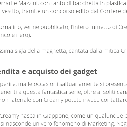
ri e Mazzini, con tanto di bacchetta in plastica e f
 vestito, tramite un concorso edito dal Corriere de
giornalino, venne pubblicato, l’intero fumetto di Cr
anco e nero).
ssima sigla della maghetta, cantata dalla mitica Cr
vendita e acquisto dei gadget
reperire, ma le occasioni saltuariamente si present
tenenti a questa fantastica serie, oltre ai soliti ca
tro materiale con Creamy potete invece contattarci
he Creamy nasca in Giappone, come un qualunque
ta si nasconde un vero fenomeno di Marketing. Negl