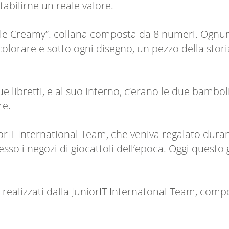
 stabilirne un reale valore.
le Creamy”. collana composta da 8 numeri. Ognuno
rare e sotto ogni disegno, un pezzo della storia. 
libretti, e al suo interno, c’erano le due bambolin
re.
niorIT International Team, che veniva regalato dur
so i negozi di giocattoli dell’epoca. Oggi questo 
ealizzati dalla JuniorIT Internatonal Team, compos