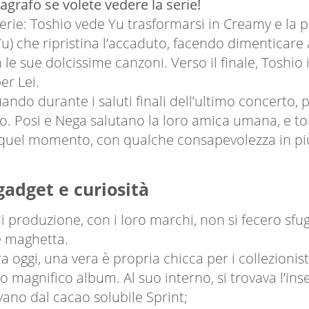
agrafo se volete vedere la serie!
rie: Toshio vede Yu trasformarsi in Creamy e la po
 Yu) che ripristina l’accaduto, facendo dimenticar
n le sue dolcissime canzoni. Verso il finale, Toshio
r Lei.
uando durante i saluti finali dell’ultimo concerto,
to. Posi e Nega salutano la loro amica umana, e t
da quel momento, con qualche consapevolezza in più
gadget e curiosità
 produzione, con i loro marchi, non si fecero sfugg
e maghetta.
oggi, una vera è propria chicca per i collezionisti 
to magnifico album. Al suo interno, si trovava l’ins
vano dal cacao solubile Sprint;