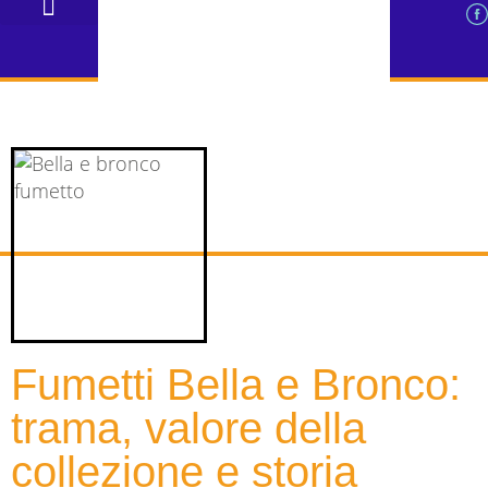
PERIZIE FUMETTI D’EPOCA
VENDITA FUMETTI ONLINE USATI
VENDITA GIOCATTOLI VINTAGE
VALUTAZIONI E GUIDE
Fumetti Bella e Bronco:
trama, valore della
collezione e storia