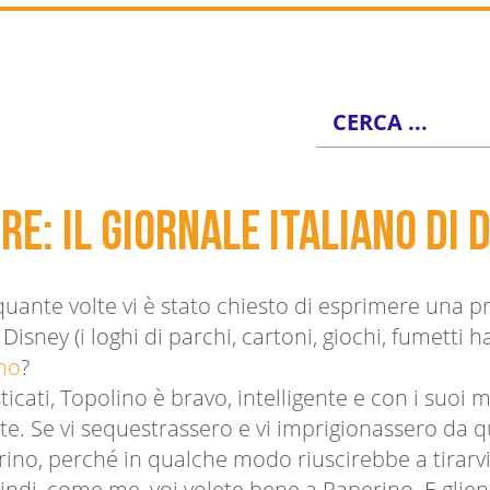
re: il giornale italiano di
quante volte vi è stato chiesto di esprimere una 
Disney (i loghi di parchi, cartoni, giochi, fumetti 
no
?
icati, Topolino è bravo, intelligente e con i suoi 
te. Se vi sequestrassero e vi imprigionassero da q
rino, perché in qualche modo riuscirebbe a tirarv
quindi, come me, voi volete bene a Paperino. E gli