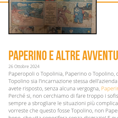
Paperino e altre avventu
26 Ottobre 2024
Paperopoli o Topolinia, Paperino o Topolino, 
Topolino sia l’incarnazione stessa dell’azienda 
avete risposto, senza alcuna vergogna,
Paperi
Perché si, non cerchiamo di fare troppo i sofist
sempre a sbrogliare le situazioni più complica
vorreste che questo fosse Topolino, non Pape
bene, che vita soporifera senza disgrazie! E 