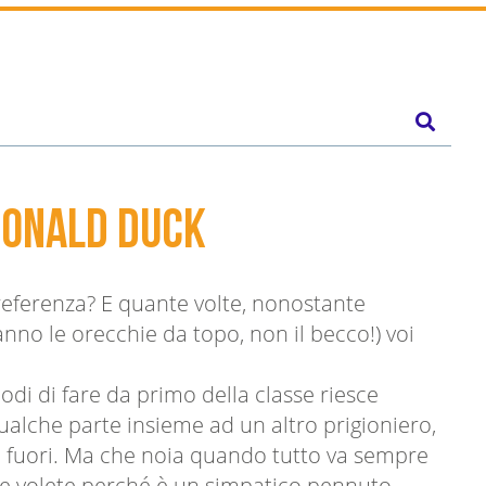
 Donald Duck
preferenza? E quante volte, nonostante
hanno le orecchie da topo, non il becco!) voi
modi di fare da primo della classe riesce
ualche parte insieme ad un altro prigioniero,
i fuori. Ma che noia quando tutto va sempre
ene volete perché è un simpatico pennuto