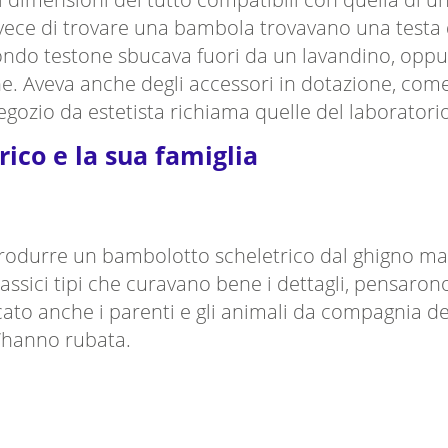
ece di trovare una bambola trovavano una testa de
iondo testone sbucava fuori da un lavandino, oppur
e. Aveva anche degli accessori in dotazione, come 
egozio da estetista richiama quelle del laboratori
ico e la sua famiglia
odurre un bambolotto scheletrico dal ghigno male
lassici tipi che curavano bene i dettagli, pensaro
to anche i parenti e gli animali da compagnia del
el’hanno rubata.