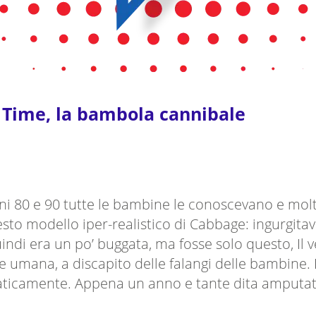
Time, la bambola cannibale
i 80 e 90 tutte le bambine le conoscevano e molt
to modello iper-realistico di Cabbage: ingurgitava
ndi era un po’ buggata, ma fosse solo questo, Il
rne umana, a discapito delle falangi delle bambine.
raticamente. Appena un anno e tante dita amputate 