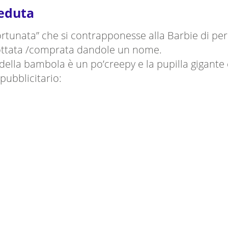
seduta
fortunata” che si contrapponesse alla Barbie di pe
dottata /comprata dandole un nome.
ella bambola è un po’creepy e la pupilla gigante c
pubblicitario: