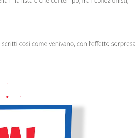
a mia lista è che col tempo, fra i collezionisti,
 scritti così come venivano, con l’effetto sorpresa