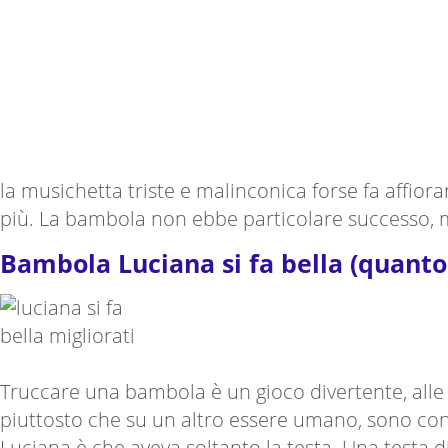
la musichetta triste e malinconica forse fa affi
più. La bambola non ebbe particolare successo, ma
Bambola Luciana si fa bella (quanto
Truccare una bambola è un gioco divertente, alle
piuttosto che su un altro essere umano, sono con
Luciana è che aveva soltanto la testa. Una testa 