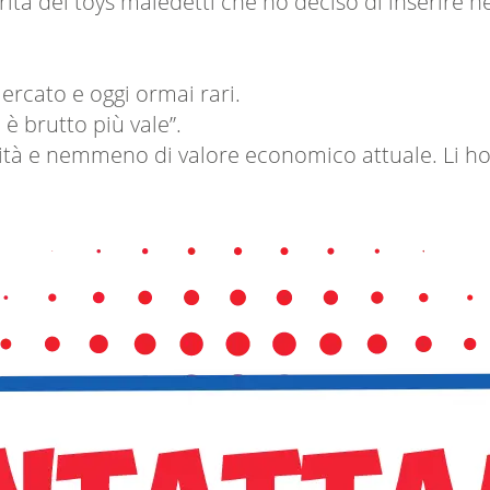
ità dei toys maledetti che ho deciso di inserire nell
mercato e oggi ormai rari.
 è brutto più vale”.
losità e nemmeno di valore economico attuale. Li ho